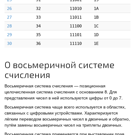
26
32
11010
1A
27
33
11011
1B
28
34
11100
1C
29
35
11101
1D
30
36
11110
1E
О восьмеричной системе
счисления
Восьмеричная система счисления — позиционная
целочисленная система счисления с основанием 8. Для
представления чисел в ней используются цифры от 0 до 7.
Восьмеричная система чаще всего используется в областях,
связанных с цифровыми устройствами. Характеризуется
лёгким переводом восьмеричных чисел в двоичные и обратно,
путём замены восьмеричных чисел на триплеты двоичных.
Восьмеричная система применяется при выставлении прав