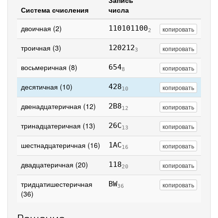
Запись
Система счисления
числа
двоичная (2)
110101100
копировать
2
троичная (3)
120212
копировать
3
восьмеричная (8)
654
копировать
8
десятичная (10)
428
копировать
10
двенадцатеричная (12)
2B8
копировать
12
тринадцатеричная (13)
26C
копировать
13
шестнадцатеричная (16)
1AC
копировать
16
двадцатеричная (20)
118
копировать
20
тридцатишестеричная
BW
копировать
36
(36)