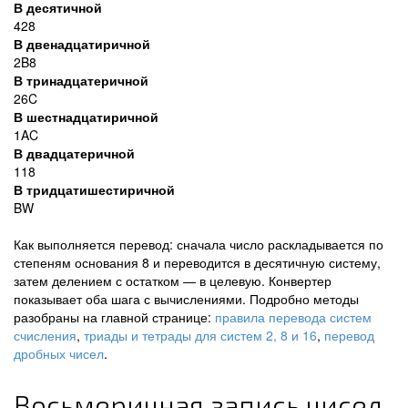
В десятичной
428
В двенадцатиричной
2B8
В тринадцатеричной
26C
В шестнадцатиричной
1AC
В двадцатеричной
118
В тридцатишестиричной
BW
Как выполняется перевод: сначала число раскладывается по
степеням основания 8 и переводится в десятичную систему,
затем делением с остатком — в целевую. Конвертер
показывает оба шага с вычислениями. Подробно методы
разобраны на главной странице:
правила перевода систем
счисления
,
триады и тетрады для систем 2, 8 и 16
,
перевод
дробных чисел
.
Восьмеричная запись чисел