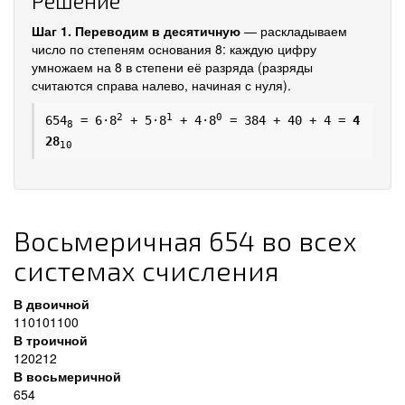
Решение
Шаг 1. Переводим в десятичную
— раскладываем
число по степеням основания 8: каждую цифру
умножаем на 8 в степени её разряда (разряды
считаются справа налево, начиная с нуля).
2
1
0
654
= 6·8
+ 5·8
+ 4·8
= 384 + 40 + 4 =
4
8
28
10
Восьмеричная 654 во всех
системах счисления
В двоичной
110101100
В троичной
120212
В восьмеричной
654