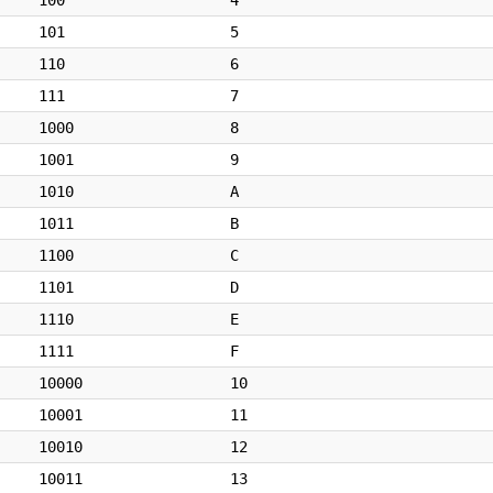
100
4
101
5
110
6
111
7
1000
8
1001
9
1010
A
1011
B
1100
C
1101
D
1110
E
1111
F
10000
10
10001
11
10010
12
10011
13