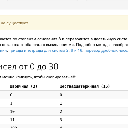
 не существует
ается по степеням основания 8 и переводится в десятичную систе
р показывает оба шага с вычислениями. Подробно методы разобра
ения
,
триады и тетрады для систем 2, 8 и 16
,
перевод дробных чисе
сел от 0 до 30
 можно кликнуть, чтобы скопировать её:
Двоичная (2)
Шестнадцатеричная (16)
0
0
1
1
10
2
11
3