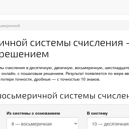
сьмеричной
ичной системы счисления
 решением
мы счисления в десятичную, двоичную, восьмеричную, шестнадцат
 онлайн, с пошаговым решением. Результат появляется по мере вв
потери точности, дробные — с точностью 10 знаков.
 восьмеричной системы счисле
Из системы с основанием
В систему