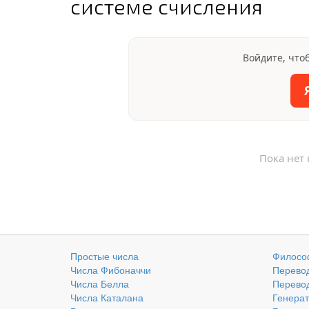
системе счисления
Войдите, что
Пока нет
Простые числа
Филосо
Числа Фибоначчи
Перевод
Числа Белла
Перевод
Числа Каталана
Генерат