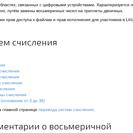
областях, связанных с цифровыми устройствами. Характеризуется 
но, путём замены восьмеричных чисел на триплеты двоичных.
и прав доступа к файлам и прав исполнения для участников в Lin
тем счисления
ния
счисления
счисления
ы счисления
исления
мы счисления
(основание от 2 до 36)
а главной странице
перевода систем счисления
.
ментарии о восьмеричной