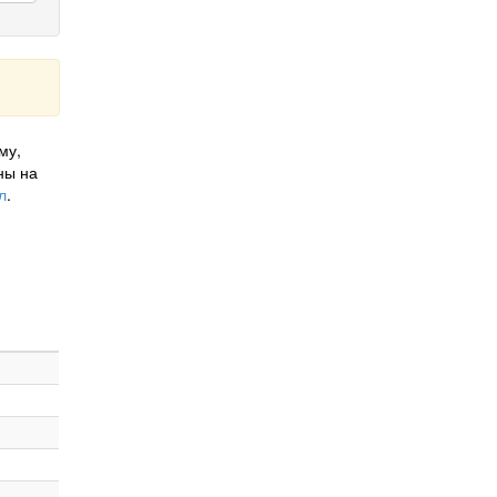
му,
ны на
л
.