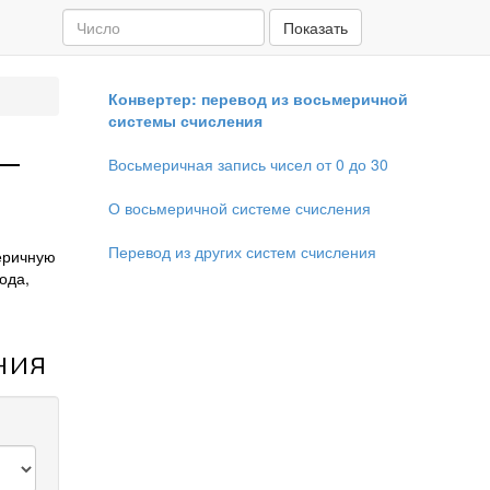
Показать
Конвертер: перевод из восьмеричной
системы счисления
 —
Восьмеричная запись чисел от 0 до 30
О восьмеричной системе счисления
Перевод из других систем счисления
еричную
ода,
ния