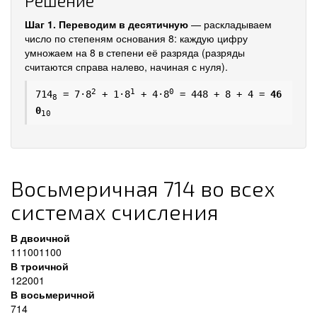
Решение
Шаг 1. Переводим в десятичную
— раскладываем
число по степеням основания 8: каждую цифру
умножаем на 8 в степени её разряда (разряды
считаются справа налево, начиная с нуля).
2
1
0
714
= 7·8
+ 1·8
+ 4·8
= 448 + 8 + 4 =
46
8
0
10
Восьмеричная 714 во всех
системах счисления
В двоичной
111001100
В троичной
122001
В восьмеричной
714