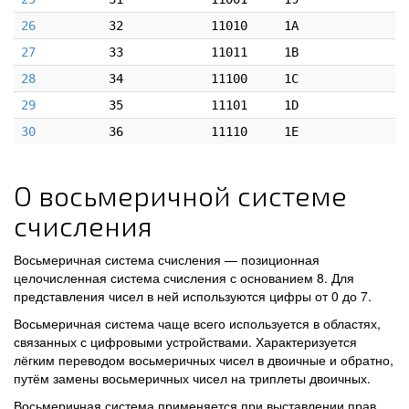
26
32
11010
1A
27
33
11011
1B
28
34
11100
1C
29
35
11101
1D
30
36
11110
1E
О восьмеричной системе
счисления
Восьмеричная система счисления — позиционная
целочисленная система счисления с основанием 8. Для
представления чисел в ней используются цифры от 0 до 7.
Восьмеричная система чаще всего используется в областях,
связанных с цифровыми устройствами. Характеризуется
лёгким переводом восьмеричных чисел в двоичные и обратно,
путём замены восьмеричных чисел на триплеты двоичных.
Восьмеричная система применяется при выставлении прав