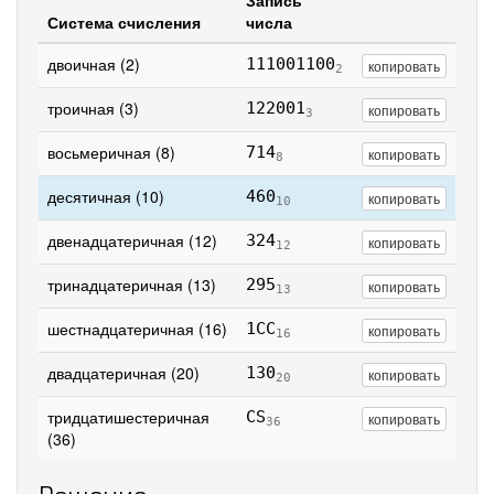
Запись
Система счисления
числа
двоичная (2)
111001100
копировать
2
троичная (3)
122001
копировать
3
восьмеричная (8)
714
копировать
8
десятичная (10)
460
копировать
10
двенадцатеричная (12)
324
копировать
12
тринадцатеричная (13)
295
копировать
13
шестнадцатеричная (16)
1CC
копировать
16
двадцатеричная (20)
130
копировать
20
тридцатишестеричная
CS
копировать
36
(36)