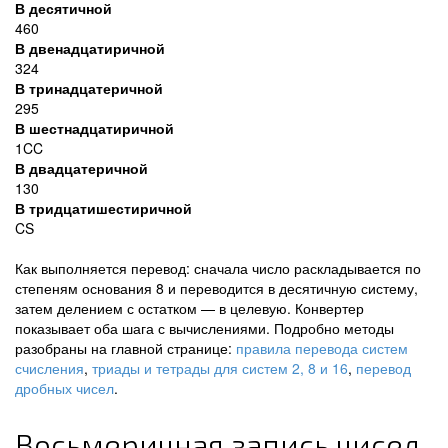
В десятичной
460
В двенадцатиричной
324
В тринадцатеричной
295
В шестнадцатиричной
1CC
В двадцатеричной
130
В тридцатишестиричной
CS
Как выполняется перевод: сначала число раскладывается по
степеням основания 8 и переводится в десятичную систему,
затем делением с остатком — в целевую. Конвертер
показывает оба шага с вычислениями. Подробно методы
разобраны на главной странице:
правила перевода систем
счисления
,
триады и тетрады для систем 2, 8 и 16
,
перевод
дробных чисел
.
Восьмеричная запись чисел