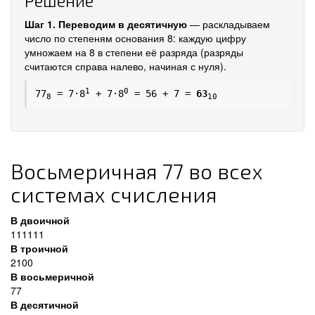
Решение
Шаг 1. Переводим в десятичную
— раскладываем
число по степеням основания 8: каждую цифру
умножаем на 8 в степени её разряда (разряды
считаются справа налево, начиная с нуля).
1
0
77
= 7·8
+ 7·8
= 56 + 7 =
63
8
10
Восьмеричная 77 во всех
системах счисления
В двоичной
111111
В троичной
2100
В восьмеричной
77
В десятичной