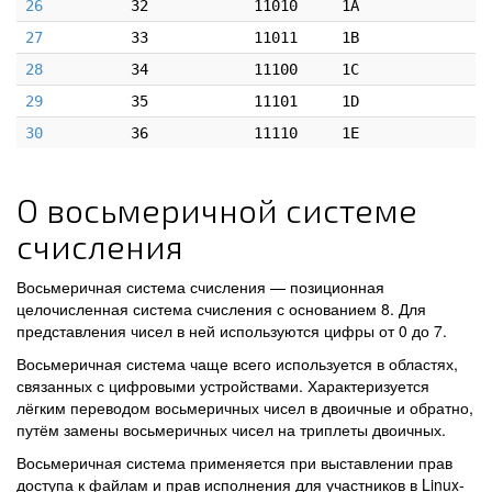
26
32
11010
1A
27
33
11011
1B
28
34
11100
1C
29
35
11101
1D
30
36
11110
1E
О восьмеричной системе
счисления
Восьмеричная система счисления — позиционная
целочисленная система счисления с основанием 8. Для
представления чисел в ней используются цифры от 0 до 7.
Восьмеричная система чаще всего используется в областях,
связанных с цифровыми устройствами. Характеризуется
лёгким переводом восьмеричных чисел в двоичные и обратно,
путём замены восьмеричных чисел на триплеты двоичных.
Восьмеричная система применяется при выставлении прав
доступа к файлам и прав исполнения для участников в Linux-