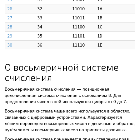
26
32
11010
1A
27
33
11011
1B
28
34
11100
1C
29
35
11101
1D
30
36
11110
1E
О восьмеричной системе
счисления
Восьмеричная система счисления — позиционная
целочисленная система счисления с основанием 8. Для
представления чисел в ней используются цифры от 0 до 7.
Восьмеричная система чаще всего используется в областях,
связанных с цифровыми устройствами. Характеризуется
лёгким переводом восьмеричных чисел в двоичные и обратно,
путём замены восьмеричных чисел на триплеты двоичных.
Восьмеричная система применяется при выставлении прав