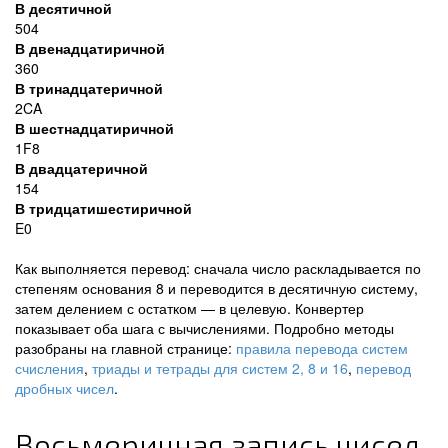
В десятичной
504
В двенадцатиричной
360
В тринадцатеричной
2CA
В шестнадцатиричной
1F8
В двадцатеричной
154
В тридцатишестиричной
E0
Как выполняется перевод: сначала число раскладывается по
степеням основания 8 и переводится в десятичную систему,
затем делением с остатком — в целевую. Конвертер
показывает оба шага с вычислениями. Подробно методы
разобраны на главной странице:
правила перевода систем
счисления
,
триады и тетрады для систем 2, 8 и 16
,
перевод
дробных чисел
.
Восьмеричная запись чисел