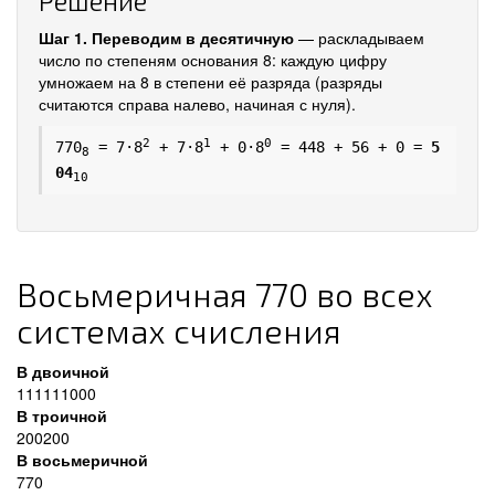
Решение
Шаг 1. Переводим в десятичную
— раскладываем
число по степеням основания 8: каждую цифру
умножаем на 8 в степени её разряда (разряды
считаются справа налево, начиная с нуля).
2
1
0
770
= 7·8
+ 7·8
+ 0·8
= 448 + 56 + 0 =
5
8
04
10
Восьмеричная 770 во всех
системах счисления
В двоичной
111111000
В троичной
200200
В восьмеричной
770