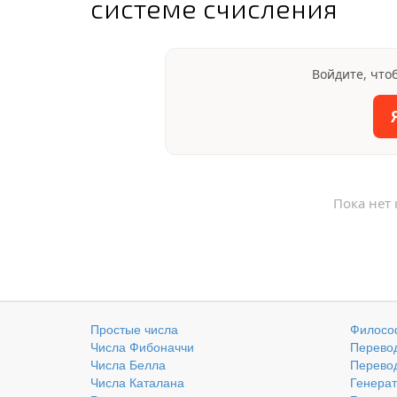
системе счисления
Войдите, что
Пока нет
Простые числа
Филосо
Числа Фибоначчи
Перевод
Числа Белла
Перевод
Числа Каталана
Генерат