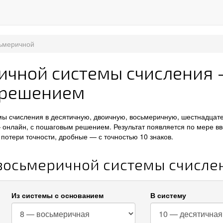
сьмеричной
ичной системы счисления
 решением
мы счисления в десятичную, двоичную, восьмеричную, шестнадцат
 онлайн, с пошаговым решением. Результат появляется по мере вв
потери точности, дробные — с точностью 10 знаков.
 восьмеричной системы счисле
Из системы с основанием
В систему