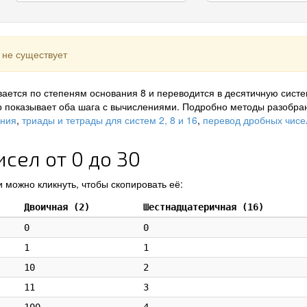
 не существует
ается по степеням основания 8 и переводится в десятичную систе
р показывает оба шага с вычислениями. Подробно методы разобра
ения
,
триады и тетрады для систем 2, 8 и 16
,
перевод дробных чисе
сел от 0 до 30
 можно кликнуть, чтобы скопировать её:
Двоичная (2)
Шестнадцатеричная (16)
0
0
1
1
10
2
11
3