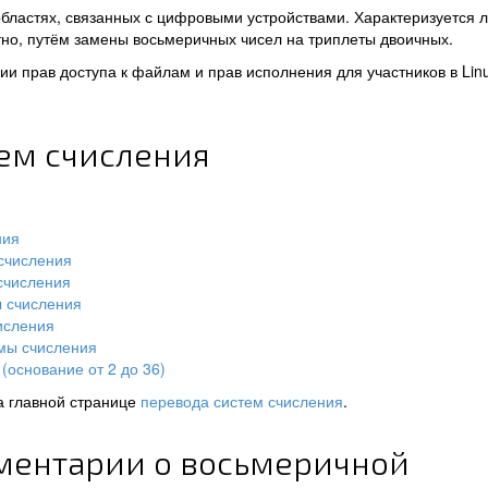
областях, связанных с цифровыми устройствами. Характеризуется 
но, путём замены восьмеричных чисел на триплеты двоичных.
и прав доступа к файлам и прав исполнения для участников в Lin
тем счисления
ния
счисления
счисления
ы счисления
исления
мы счисления
(основание от 2 до 36)
а главной странице
перевода систем счисления
.
ментарии о восьмеричной