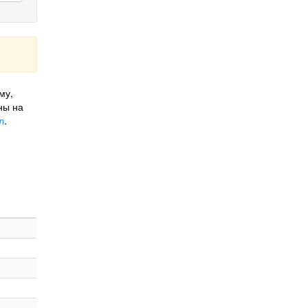
му,
ны на
л
.