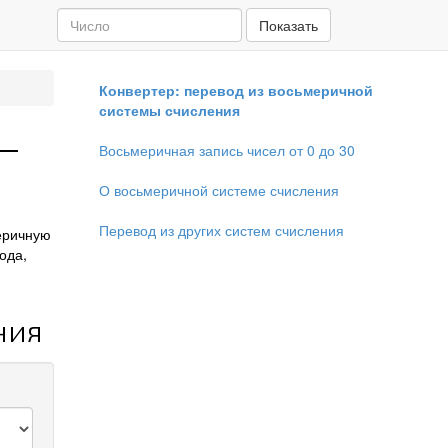
Показать
Конвертер: перевод из восьмеричной
системы счисления
 —
Восьмеричная запись чисел от 0 до 30
О восьмеричной системе счисления
Перевод из других систем счисления
еричную
ода,
ния