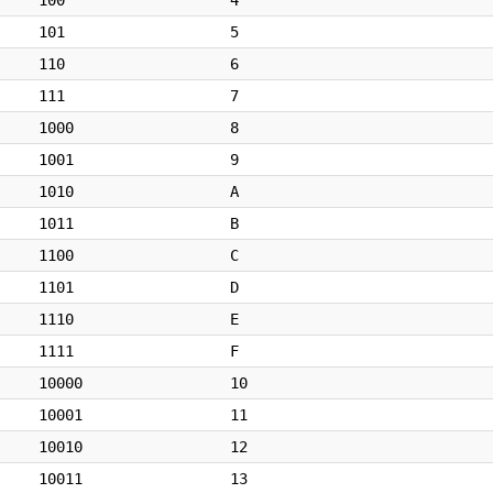
100
4
101
5
110
6
111
7
1000
8
1001
9
1010
A
1011
B
1100
C
1101
D
1110
E
1111
F
10000
10
10001
11
10010
12
10011
13